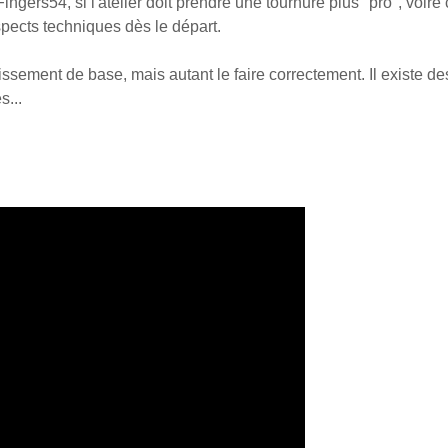
gers54, si l'atelier doit prendre une tournure plus "pro", voire 
spects techniques dès le départ.
sement de base, mais autant le faire correctement. Il existe des
s...