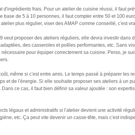
t d'ingrédients frais. Pour un atelier de cuisine réussi, il faut p
ne base de 5 à 10 personnes, il faut compter entre 50 et 100 euro
 atelier plus régulier, viser des AMAP comme conseillé, c'est vr
79 veut proposer des ateliers réguliers, elle devra investir dans 
daptées, des casseroles et poêles performantes, etc. Sans vise
 nécessaire pour équiper correctement sa cuisine. Perso, je su
ers.
n coût, même si c'est entre amis. Le temps passé à préparer les re
ps et de l'énergie. Si elle souhaite proposer ses ateliers à un pu
 Dans ce cas, il faut bien définir sa valeur ajoutée : son experti
cts légaux et administratifs si l'atelier devient une activité réguli
iène, etc. Ça peut vite devenir un casse-tête, mais c'est indisp