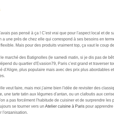
5
vais pas pensé à ça ! C'est vrai que pour l'aspect local et de sai
n a une près de chez elle qui correspond à ses besoins en terme
r flexible. Mais pour des produits vraiment top, ça vaut le coup d
e marché des Batignolles (le samedi matin, si je dis pas de bêtis
pend du quartier d'Evasion79, Paris c'est grand et traverser toute
é d'Aligre, plus populaire mais avec des prix plus abordables et 
es.
le veut faire, mais moi j'aime bien l'idée de revisiter des class
e, une tarte tatin aux légumes d'antan, ou un clafoutis aux ceri
on a pas forcément l'habitude de cuisiner et de surprendre les pap
ujours se tourner vers un
Atelier cuisine à Paris
pour apprendre 
 l'organisation.