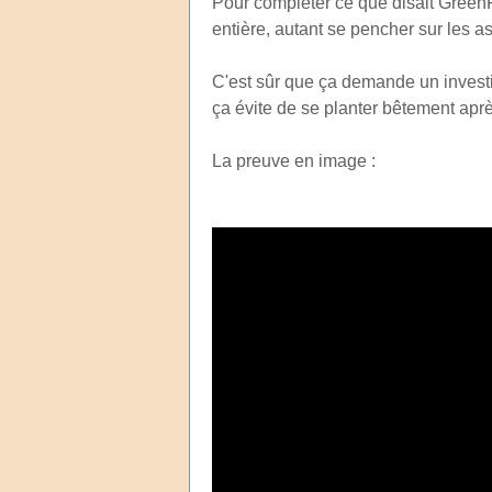
Pour compléter ce que disait GreenFin
entière, autant se pencher sur les a
C'est sûr que ça demande un investis
ça évite de se planter bêtement aprè
La preuve en image :