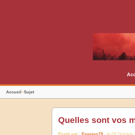
Acc
Accueil
>
Sujet
Quelles sont vos m
Posté par :
Evasion79
- le 09 Octobre