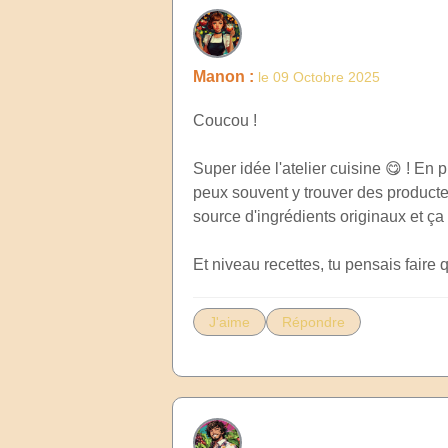
Manon :
le 09 Octobre 2025
Coucou !
Super idée l'atelier cuisine 😋 ! E
peux souvent y trouver des producte
source d'ingrédients originaux et ça
Et niveau recettes, tu pensais faire q
J'aime
Répondre